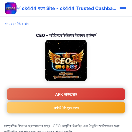
✅ ck444 বাংলা Site - ck444 Trusted Cashback bKash
← হোমে ফিরে যান
CEO – স্মার্টফোনে ডিজিটাল বিনোদন প্ল্যাটফর্ম
APK ডাউনলোড
এখনই নিবন্ধন করুন
সাম্প্রতিক বিনোদন অ্যাপগুলোর মধ্যে, CEO আধুনিক ডিজাইন এবং দৈনন্দিন স্মার্টফোনের জন্য
অপ্টিমাইজ করা পারফরম্যান্সের সমন্বয়ের কারণে লক্ষণীয়।