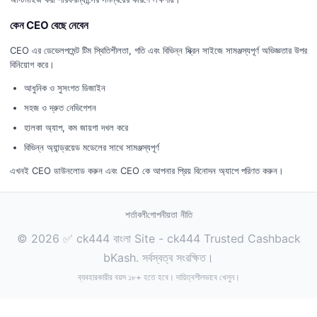
কেন CEO বেছে নেবেন
CEO এর ডেভেলপমেন্ট টিম স্থিতিশীলতা, গতি এবং বিভিন্ন স্ক্রিন সাইজে সামঞ্জস্যপূর্ণ অভিজ্ঞতার উপর
বিনিয়োগ করে।
আধুনিক ও সুসংগত ডিজাইন
সহজ ও দ্রুত নেভিগেশন
হালকা অ্যাপ, কম জায়গা দখল করে
বিভিন্ন অ্যান্ড্রয়েড মডেলের সাথে সামঞ্জস্যপূর্ণ
এখনই CEO ডাউনলোড করুন এবং CEO কে আপনার প্রিয় বিনোদন অ্যাপে পরিণত করুন।
শর্তাবলী
গোপনীয়তা নীতি
© 2026 ✅ ck444 বাংলা Site - ck444 Trusted Cashback
bKash. সর্বস্বত্ব সংরক্ষিত।
ব্যবহারকারীর বয়স ১৮+ হতে হবে। দায়িত্বশীলভাবে খেলুন।