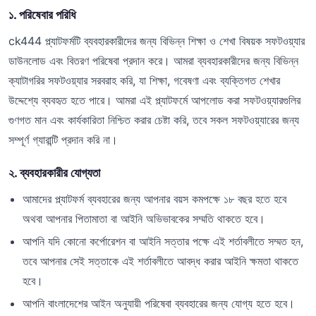
১. পরিষেবার পরিধি
ck444 প্ল্যাটফর্মটি ব্যবহারকারীদের জন্য বিভিন্ন শিক্ষা ও শেখা বিষয়ক সফটওয়্যার
ডাউনলোড এবং বিতরণ পরিষেবা প্রদান করে। আমরা ব্যবহারকারীদের জন্য বিভিন্ন
ক্যাটাগরির সফটওয়্যার সরবরাহ করি, যা শিক্ষা, গবেষণা এবং ব্যক্তিগত শেখার
উদ্দেশ্যে ব্যবহৃত হতে পারে। আমরা এই প্ল্যাটফর্মে আপলোড করা সফটওয়্যারগুলির
গুণগত মান এবং কার্যকারিতা নিশ্চিত করার চেষ্টা করি, তবে সকল সফটওয়্যারের জন্য
সম্পূর্ণ গ্যারান্টি প্রদান করি না।
২. ব্যবহারকারীর যোগ্যতা
আমাদের প্ল্যাটফর্ম ব্যবহারের জন্য আপনার বয়স কমপক্ষে ১৮ বছর হতে হবে
অথবা আপনার পিতামাতা বা আইনি অভিভাবকের সম্মতি থাকতে হবে।
আপনি যদি কোনো কর্পোরেশন বা আইনি সত্তার পক্ষে এই শর্তাবলীতে সম্মত হন,
তবে আপনার সেই সত্তাকে এই শর্তাবলীতে আবদ্ধ করার আইনি ক্ষমতা থাকতে
হবে।
আপনি বাংলাদেশের আইন অনুযায়ী পরিষেবা ব্যবহারের জন্য যোগ্য হতে হবে।