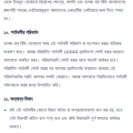
থেকে উদ্ভূত যেকোনো বিরোধের ক্ষেত্রে, আপনি এবং নলেজ হাব বিডি বাংলাদেশের
রাজশাহী শহরের এখতিয়ারভুক্ত আদালতের একচেটিয়া এখতিয়ারে জমা দিতে সম্মত
হন।
১০. শর্তাবলীর পরিবর্তন
নলেজ হাব বিডি যেকোনো সময় এই শর্তাবলী পরিবর্তন বা সংশোধন করার অধিকার
সংরক্ষণ করে। আমরা পরিবর্তিত শর্তাবলী ck444 প্ল্যাটফর্মে পোস্ট করার মাধ্যমে
আপনাকে অবহিত করব। পরিবর্তনগুলি পোস্ট করার সাথে সাথেই কার্যকর হবে।
পরিবর্তিত শর্তাবলী পোস্ট করার পর আপনার প্ল্যাটফর্মের অব্যাহত ব্যবহার এই
পরিবর্তনগুলির প্রতি আপনার সম্মতি বোঝাবে। আমরা আপনাকে নিয়মিতভাবে শর্তাবলী
পর্যালোচনা করার জন্য উৎসাহিত করি।
১১. অন্যান্য বিধান
যদি এই শর্তাবলীর কোনো বিধান অবৈধ বা অপ্রয়োগযোগ্য বলে ধরা হয়, তবে
সেই বিধানটি বাতিল বলে গণ্য হবে এবং বাকি বিধানগুলি পূর্ণ ক্ষমতায় কার্যকর
থাকবে।