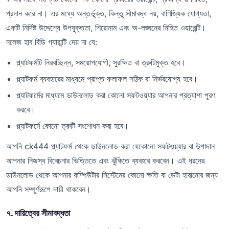
প্রদান করে না। এর মধ্যে অন্তর্ভুক্ত, কিন্তু সীমাবদ্ধ নয়, বাণিজ্যিক যোগ্যতা,
একটি নির্দিষ্ট উদ্দেশ্যে উপযুক্ততা, শিরোনাম এবং অ-লঙ্ঘনের নিহিত ওয়ারেন্টি।
নলেজ হাব বিডি গ্যারান্টি দেয় না যে:
প্ল্যাটফর্মটি নিরবচ্ছিন্ন, সময়োপযোগী, সুরক্ষিত বা ত্রুটিমুক্ত হবে।
প্ল্যাটফর্ম ব্যবহারের মাধ্যমে প্রাপ্ত ফলাফল সঠিক বা নির্ভরযোগ্য হবে।
প্ল্যাটফর্মের মাধ্যমে ডাউনলোড করা কোনো সফটওয়্যার আপনার প্রত্যাশা পূরণ
করবে।
প্ল্যাটফর্মে কোনো ত্রুটি সংশোধন করা হবে।
আপনি ck444 প্ল্যাটফর্ম থেকে ডাউনলোড করা যেকোনো সফটওয়্যার বা উপাদান
আপনার নিজস্ব বিবেচনার ভিত্তিতে এবং ঝুঁকিতে ব্যবহার করবেন। এই ধরনের
ডাউনলোড থেকে আপনার কম্পিউটার সিস্টেমের কোনো ক্ষতি বা ডেটা হারানোর জন্য
আপনি সম্পূর্ণরূপে দায়ী থাকবেন।
৭. দায়িত্বের সীমাবদ্ধতা