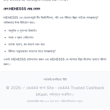
কেন HEHE555 বেছে নেবেন
HEHE555 এর ডেভেলপমেন্ট টিম স্থিতিশীলতা, গতি এবং বিভিন্ন স্ক্রিন সাইজে সামঞ্জস্যপূর্ণ
অভিজ্ঞতার উপর বিনিয়োগ করে।
আধুনিক ও সুসংগত ডিজাইন
সহজ ও দ্রুত নেভিগেশন
হালকা অ্যাপ, কম জায়গা দখল করে
বিভিন্ন অ্যান্ড্রয়েড মডেলের সাথে সামঞ্জস্যপূর্ণ
এখনই HEHE555 ডাউনলোড করুন এবং HEHE555 কে আপনার প্রিয় বিনোদন অ্যাপে পরিণত
করুন।
শর্তাবলী
গোপনীয়তা নীতি
© 2026 ✅ ck444 বাংলা Site - ck444 Trusted Cashback
bKash. সর্বস্বত্ব সংরক্ষিত।
ব্যবহারকারীর বয়স ১৮+ হতে হবে। দায়িত্বশীলভাবে খেলুন।