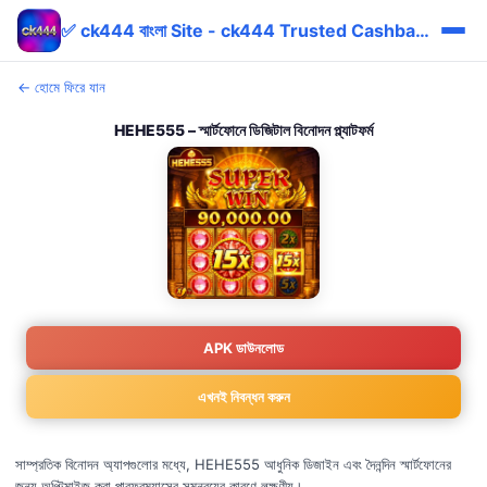
✅ ck444 বাংলা Site - ck444 Trusted Cashback bKash
← হোমে ফিরে যান
HEHE555 – স্মার্টফোনে ডিজিটাল বিনোদন প্ল্যাটফর্ম
APK ডাউনলোড
এখনই নিবন্ধন করুন
সাম্প্রতিক বিনোদন অ্যাপগুলোর মধ্যে, HEHE555 আধুনিক ডিজাইন এবং দৈনন্দিন স্মার্টফোনের
জন্য অপ্টিমাইজ করা পারফরম্যান্সের সমন্বয়ের কারণে লক্ষণীয়।